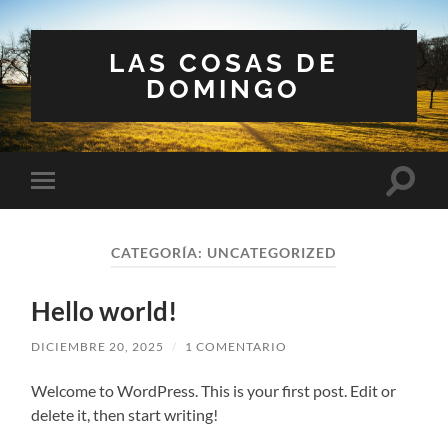
LAS COSAS DE
DOMINGO
Altern
Alternar
el
el
campo
menú
de
móvil
búsqu
CATEGORÍA:
UNCATEGORIZED
Hello world!
DICIEMBRE 20, 2025
/
1 COMENTARIO
Welcome to WordPress. This is your first post. Edit or
delete it, then start writing!