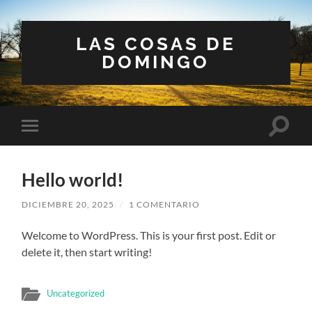
LAS COSAS DE
DOMINGO
Altern
Alternar
el
el
campo
menú
de
móvil
búsqu
Hello world!
DICIEMBRE 20, 2025
/
1 COMENTARIO
Welcome to WordPress. This is your first post. Edit or
delete it, then start writing!
Uncategorized